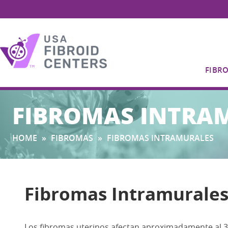
FIBR
Search
FIBROMAS INTRA
for:
HOME
»
FIBROMAS
»
FIBROMAS INTRAMURALES
Fibromas Intramurale
Los fibromas uterinos afectan aproximadamente al 33